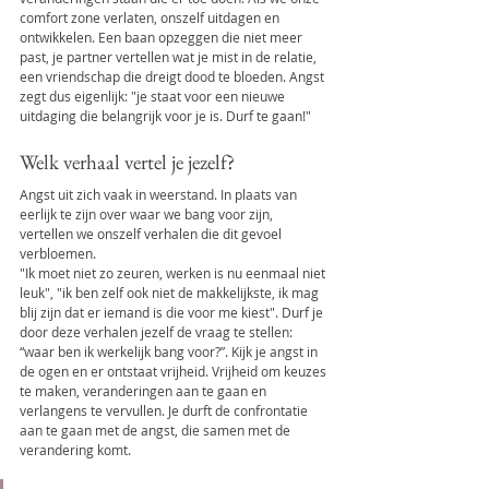
comfort zone verlaten, onszelf uitdagen en 
ontwikkelen. Een baan opzeggen die niet meer 
past, je partner vertellen wat je mist in de relatie, 
een vriendschap die dreigt dood te bloeden. Angst 
zegt dus eigenlijk: "je staat voor een nieuwe 
uitdaging die belangrijk voor je is. Durf te gaan!"
Welk verhaal vertel je jezelf?
Angst uit zich vaak in weerstand. In plaats van 
eerlijk te zijn over waar we bang voor zijn, 
vertellen we onszelf verhalen die dit gevoel 
verbloemen.
"Ik moet niet zo zeuren, werken is nu eenmaal niet 
leuk", "ik ben zelf ook niet de makkelijkste, ik mag 
blij zijn dat er iemand is die voor me kiest". Durf je 
door deze verhalen jezelf de vraag te stellen: 
“waar ben ik werkelijk bang voor?”. Kijk je angst in 
de ogen en er ontstaat vrijheid. Vrijheid om keuzes 
te maken, veranderingen aan te gaan en 
verlangens te vervullen. Je durft de confrontatie 
aan te gaan met de angst, die samen met de 
verandering komt.