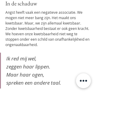
In de schaduw
Angst heeft vaak een negatieve associatie. We 
mogen niet meer bang zijn. Het maakt ons 
kwetsbaar. Maar, we zijn allemaal kwetsbaar. 
Zonder kwetsbaarheid bestaat er ook geen kracht. 
We hoeven onze kwetsbaarheid niet weg te 
stoppen onder een schild van onafhankelijkheid en 
ongenaakbaarheid.
Ik red mij wel, 
zeggen haar lippen.
Maar haar ogen,
spreken een andere taal.
Kijk je angst vanuit liefdevol gewaarzijn in de ogen. 
Het geeft je veel inzicht in waarom je bepaalde 
keuzes maakt en welke belemmerende gedachten 
je tegenhouden in het leven. Je leert jezelf beter 
kennen, waardoor je steeds dichter bij jezelf komt. 
Je kunt vragen wat je angst nodig heeft. Het 
antwoord daarop vind je in jezelf. 