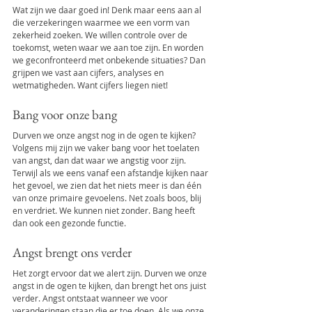
Wat zijn we daar goed in! Denk maar eens aan al 
die verzekeringen waarmee we een vorm van 
zekerheid zoeken. We willen controle over de 
toekomst, weten waar we aan toe zijn. En worden 
we geconfronteerd met onbekende situaties? Dan 
grijpen we vast aan cijfers, analyses en 
wetmatigheden. Want cijfers liegen niet!
Bang voor onze bang
Durven we onze angst nog in de ogen te kijken? 
Volgens mij zijn we vaker bang voor het toelaten 
van angst, dan dat waar we angstig voor zijn. 
Terwijl als we eens vanaf een afstandje kijken naar 
het gevoel, we zien dat het niets meer is dan één 
van onze primaire gevoelens. Net zoals boos, blij 
en verdriet. We kunnen niet zonder. Bang heeft 
dan ook een gezonde functie.
Angst brengt ons verder
Het zorgt ervoor dat we alert zijn. Durven we onze 
angst in de ogen te kijken, dan brengt het ons juist 
verder. Angst ontstaat wanneer we voor 
veranderingen staan die er toe doen. Als we onze 