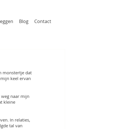
zeggen
Blog
Contact
n monstertje dat 
 mijn keel ervan 
n weg naar mijn 
t kleine 
n. In relaties, 
lgde tal van 