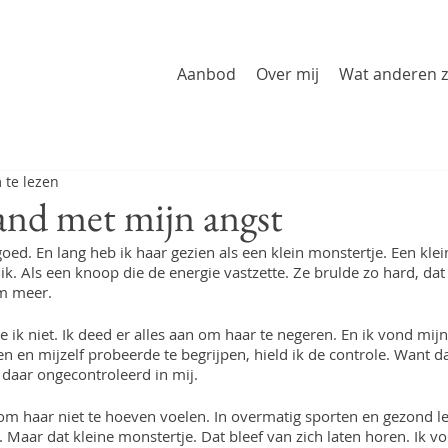
Aanbod
Over mij
Wat anderen 
 te lezen
and met mijn angst
goed. En lang heb ik haar gezien als een klein monstertje. Een klei
ik. Als een knoop die de energie vastzette. Ze brulde zo hard, dat
em meer.
e ik niet. Ik deed er alles aan om haar te negeren. En ik vond mij
en en mijzelf probeerde te begrijpen, hield ik de controle. Want da
daar ongecontroleerd in mij. 
m haar niet te hoeven voelen. In overmatig sporten en gezond leve
 Maar dat kleine monstertje. Dat bleef van zich laten horen. Ik vo