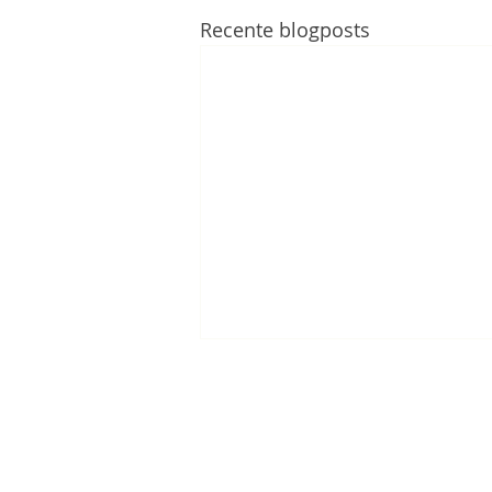
Recente blogposts
Op pad met mezelf