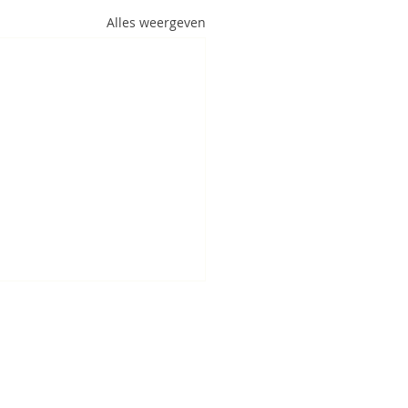
Alles weergeven
an met angst