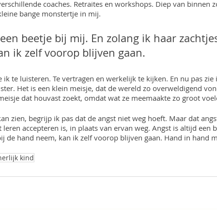
verschillende coaches. Retraites en workshops. Diep van binnen zo
kleine bange monstertje in mij.
 een beetje bij mij. En zolang ik haar zachtjes
 ik zelf voorop blijven gaan.
 ik te luisteren. Te vertragen en werkelijk te kijken. En nu pas zie i
ter. Het is een klein meisje, dat de wereld zo overweldigend vond
meisje dat houvast zoekt, omdat wat ze meemaakte zo groot voel
an zien, begrijp ik pas dat de angst niet weg hoeft. Maar dat angst 
 leren accepteren is, in plaats van ervan weg. Angst is altijd een be
bij de hand neem, kan ik zelf voorop blijven gaan. Hand in hand m
nerlijk kind