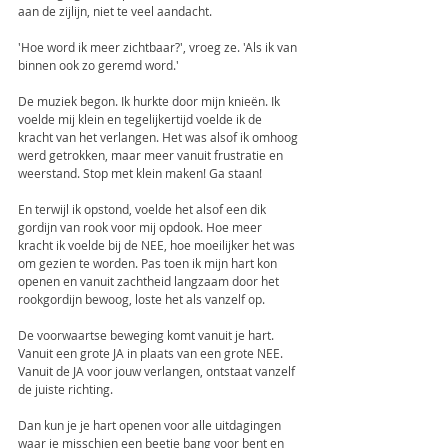
aan de zijlijn, niet te veel aandacht.
'Hoe word ik meer zichtbaar?', vroeg ze. 'Als ik van 
binnen ook zo geremd word.'
De muziek begon. Ik hurkte door mijn knieën. Ik 
voelde mij klein en tegelijkertijd voelde ik de 
kracht van het verlangen. Het was alsof ik omhoog 
werd getrokken, maar meer vanuit frustratie en 
weerstand. Stop met klein maken! Ga staan!
En terwijl ik opstond, voelde het alsof een dik 
gordijn van rook voor mij opdook. Hoe meer 
kracht ik voelde bij de NEE, hoe moeilijker het was 
om gezien te worden. Pas toen ik mijn hart kon 
openen en vanuit zachtheid langzaam door het 
rookgordijn bewoog, loste het als vanzelf op.
De voorwaartse beweging komt vanuit je hart. 
Vanuit een grote JA in plaats van een grote NEE. 
Vanuit de JA voor jouw verlangen, ontstaat vanzelf 
de juiste richting.
Dan kun je je hart openen voor alle uitdagingen 
waar je misschien een beetje bang voor bent en 