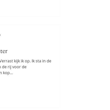
n
ter
errast kijk ik op. Ik sta in de
n de rij voor de
 kop...