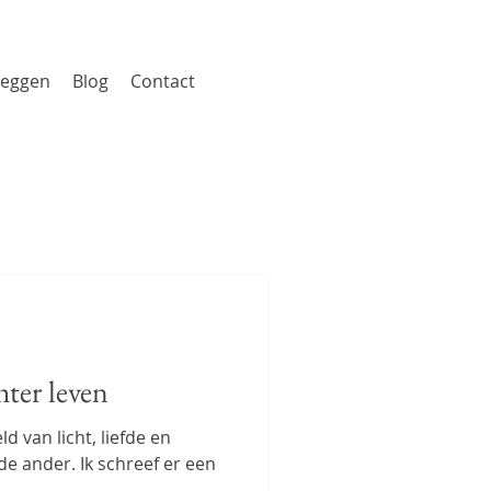
zeggen
Blog
Contact
hter leven
d van licht, liefde en
de ander. Ik schreef er een
.