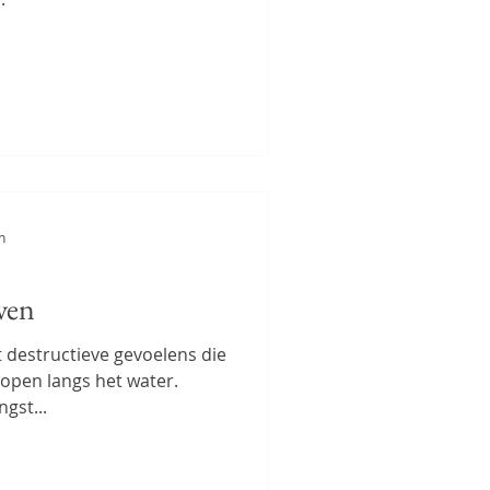
n
ven
t destructieve gevoelens die
 lopen langs het water.
gst...