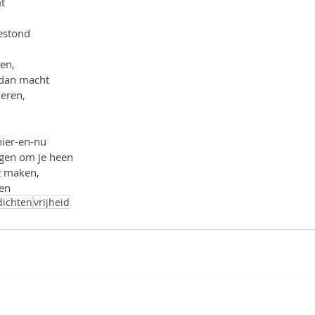
t
bestond
en,
 dan macht
keren,
hier-en-nu
 ogen om je heen
t maken,
een
dichten
vrijheid