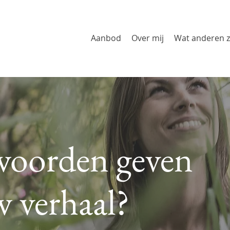
Aanbod
Over mij
Wat anderen 
woorden geven
w verhaal?