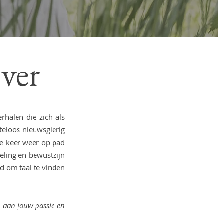
jver
halen die zich als
teloos nieuwsgierig
re keer weer op pad
eling en bewustzijn
d om taal te vinden
n aan jouw passie en