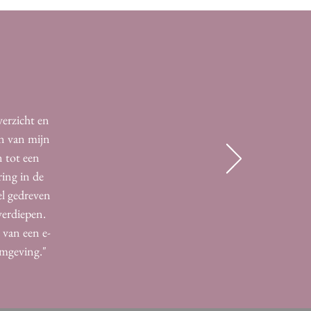
verzicht en
en van mijn
n tot een
ring in de
el gedreven
verdiepen.
 van een e-
rmgeving."