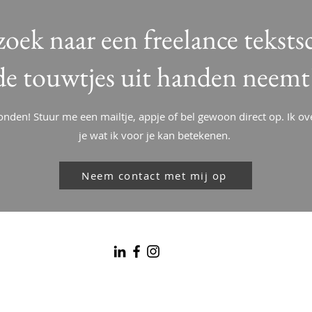
zoek naar een freelance tekstsc
de touwtjes uit handen neemt
nden! Stuur me een mailtje, appje of bel gewoon direct op. Ik ov
je wat ik voor je kan betekenen.
Neem contact met mij op
© 2023 by KernPracht | KVK 71413421 | BTW NL001183251B56