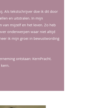
. Als tekstschrijver doe ik dit door
llen en uitstralen. In mijn
rn van mijzelf en het leven. Zo heb
 over onderwerpen waar niet altijd
ineer ik mijn groei in bewustwording
erneming ontstaan: KernPracht.
 kern.