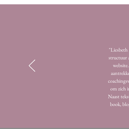
"Liesbeth 
structuur 
website.
aantrekke
coachingsw
om zich i
Naast teks
book, blo