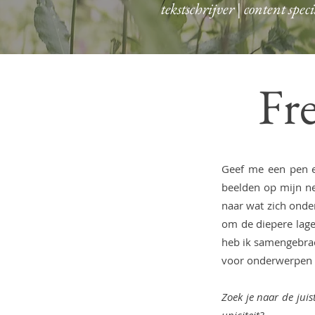
tekstschrijver | content spe
Fre
Geef me een pen e
beelden op mijn ne
naar wat zich onde
om de diepere lage
heb ik samengebrach
voor onderwerpen d
Zoek je naar de jui