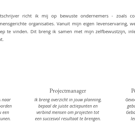
stschrijver richt ik mij op bewuste ondernemers - zoals co
ensgerichte organisaties. Vanuit mijn eigen levenservaring, wee
ep te vinden. Dit breng ik samen met mijn zelfbewustzijn, in
t.
Projectmanager
P
& naar
Ik breng overzicht in jouw planning,
Gevoe
oorden
bepaal de juiste actiepunten en
gebu
u een
verbind mensen om projecten tot
Geba
tunen.
een succesvol resultaat te brengen.
le